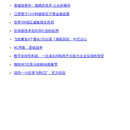
香烟加香剂：烟商的良药 公众的毒药
江西警方13小时破获百万黄金被盗案
世界500强正威集团生死局
区块链技术在B2B行业的应用
飞机餐发4个馒头1片白菜？南航回应：中式点心
6G序曲：星链战争
数字化转型利器：一比多B2B电商平台助力企业实现跨境贸
微软687亿美元收购动视暴雪
深圳一小区现“8房8卫”，官方回应