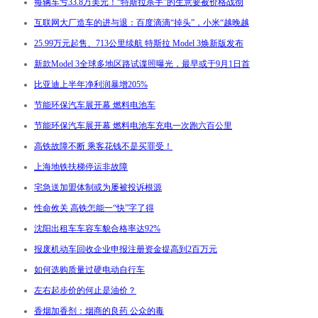
每辆车亏33.8万美元！“特斯拉杀手”的生意要被价格战彻
互联网大厂造车的进与退：百度滴滴“掉头”，小米“越晚越
25.99万元起售、713公里续航 特斯拉 Model 3焕新版发布
新款Model 3全球多地区路试谍照曝光，最早或于9月1日首
比亚迪上半年净利润暴增205%
节能环保汽车展开幕 燃料电池车
节能环保汽车展开幕 燃料电池车充电一次跑六百公里
高铁故障不断 乘客花钱不是买罪受！
上海地铁扶梯停运非故障
宅急送加盟体制或为屡被投诉根源
性命攸关 高铁怎能一“快”字了得
沈阳出租车车容车貌合格率达92%
报废机动车回收企业申报注册资金提高到2百万元
如何选购质量过硬电动自行车
左右起步价的何止是油价？
香烟加香剂：烟商的良药 公众的毒